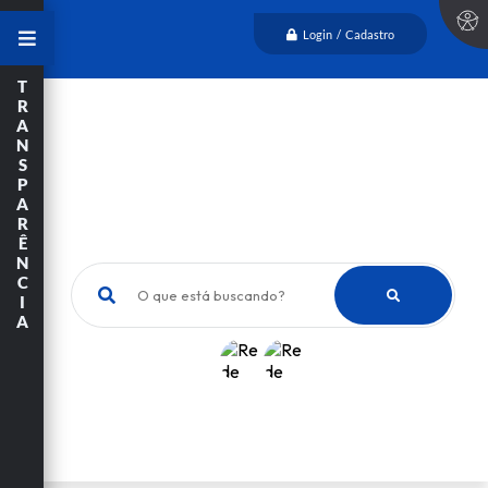
Login / Cadastro
T
R
A
N
S
P
A
R
Ê
N
C
O que está buscando?
I
A