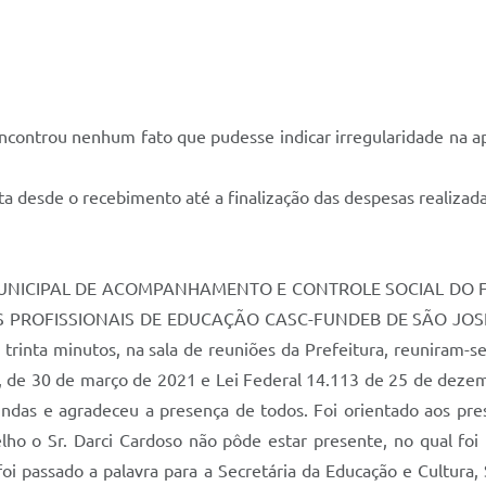
ncontrou nenhum fato que pudesse indicar irregularidade na ap
ta desde o recebimento até a finalização das despesas realizada
MUNICIPAL DE ACOMPANHAMENTO E CONTROLE SOCIAL DO
PROFISSIONAIS DE EDUCAÇÃO CASC-FUNDEB DE SÃO JOSÉ DA
 e trinta minutos, na sala de reuniões da Prefeitura, reuniram
3, de 30 de março de 2021 e Lei Federal 14.113 de 25 de deze
vindas e agradeceu a presença de todos. Foi orientado aos p
lho o Sr. Darci Cardoso não pôde estar presente, no qual foi 
i passado a palavra para a Secretária da Educação e Cultura, S