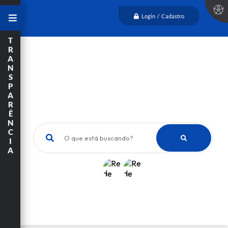
Login / Cadastro
T
R
A
N
S
P
A
R
Ê
N
C
O que está buscando?
I
A