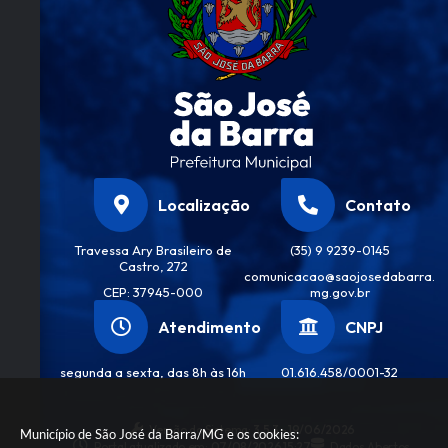
Localização
Contato
Travessa Ary Brasileiro de
(35) 9 9239-0145
Castro, 272
comunicacao@saojosedabarra.
CEP: 37945-000
mg.gov.br
Atendimento
CNPJ
segunda a sexta, das 8h às 16h
01.616.458/0001-32
Versão do Sistema:
3.5.3 - 19/06/2026
Município de São José da Barra/MG e os cookies:
Portal atualizado em:
07/08/2026 15:27
Dados Abertos